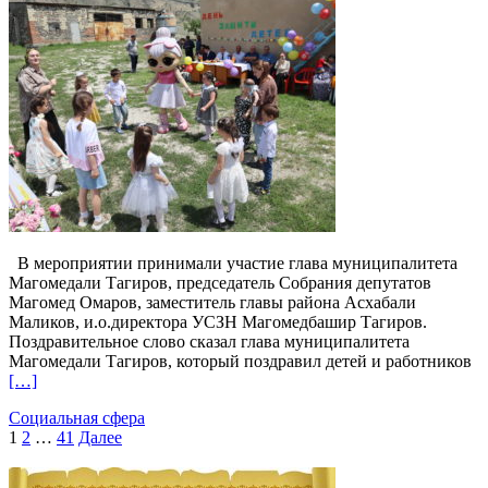
В мероприятии принимали участие глава муниципалитета
Магомедали Тагиров, председатель Собрания депутатов
Магомед Омаров, заместитель главы района Асхабали
Маликов, и.о.директора УСЗН Магомедбашир Тагиров.
Поздравительное слово сказал глава муниципалитета
Магомедали Тагиров, который поздравил детей и работников
[…]
Социальная сфера
Пагинация
1
2
…
41
Далее
записей