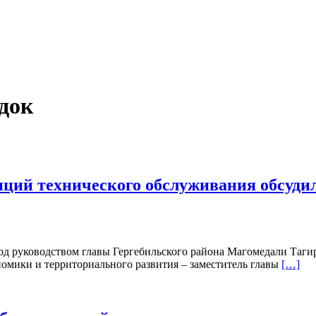
док
нций технического обслуживания обсуди
 под руководством главы Гергебильского района Магомедали Та
номики и территориального развития – заместитель главы
[…]