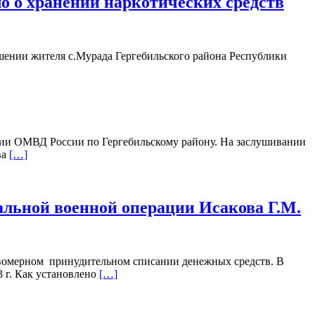
ло о хранении наркотических средств
ошении жителя с.Мурада Гергебильского района Республики
ции ОМВД России по Гергебильскому району. На заслушивании
ва
[…]
альной военной операции Исакова Г.М.
авомерном принудительном списании денежных средств. В
 г. Как установлено
[…]