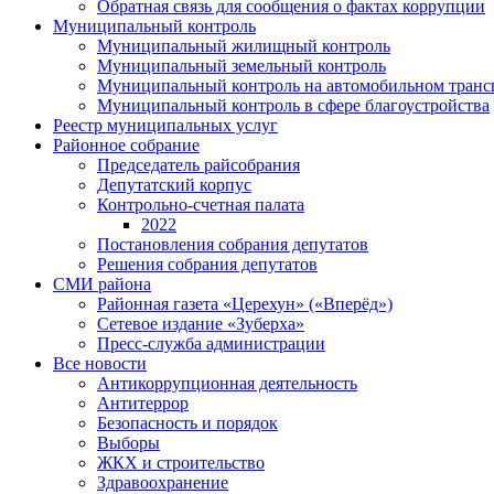
Обратная связь для сообщения о фактах коррупции
Муниципальный контроль
Муниципальный жилищный контроль
Муниципальный земельный контроль
Муниципальный контроль на автомобильном трансп
Муниципальный контроль в сфере благоустройства
Реестр муниципальных услуг
Районное собрание
Председатель райсобрания
Депутатский корпус
Контрольно-счетная палата
2022
Постановления собрания депутатов
Решения собрания депутатов
СМИ района
Районная газета «Церехун» («Вперёд»)
Сетевое издание «Зуберха»
Пресс-служба администрации
Все новости
Антикоррупционная деятельность
Антитеррор
Безопасность и порядок
Выборы
ЖКХ и строительство
Здравоохранение