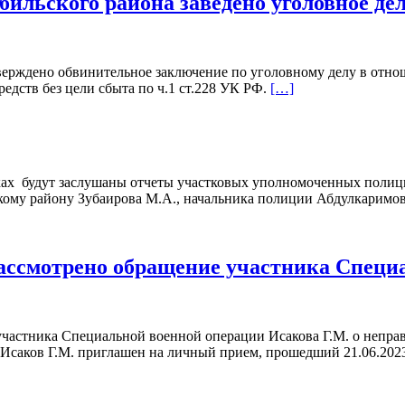
ильского района заведено уголовное де
тверждено обвинительное заключение по уголовному делу в отн
едств без цели сбыта по ч.1 ст.228 УК РФ.
[…]
тках будут заслушаны отчеты участковых уполномоченных поли
кому району Зубаирова М.А., начальника полиции Абдулкаримо
ассмотрено обращение участника Специ
участника Специальной военной операции Исакова Г.М. о непр
 Исаков Г.М. приглашен на личный прием, прошедший 21.06.2023