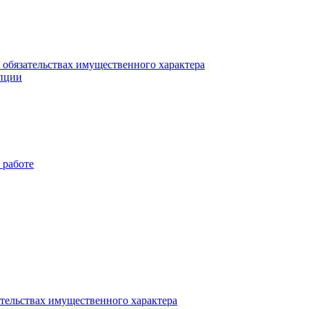
и обязательствах имущественного характера
упции
 работе
ательствах имущественного характера