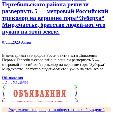
Гергебильского района решили
развернуть 5 — метровый Российский
триколор на вершине горы“Зуберха“
Мир,счастье, братство людей-вот что
нужно на этой земле.
07.11.2023
Асият
В день единства народов России активисты Движения
Первых Гергебильского района решили развернуть 5 —
метровый Российский триколор на вершине горы“Зуберха“
Мир,счастье, братство людей-вот что нужно на этой земле.
Объявления
Пагинация
1
2
…
93
Далее
записей
Уведомление о проведении общественных обсуждений