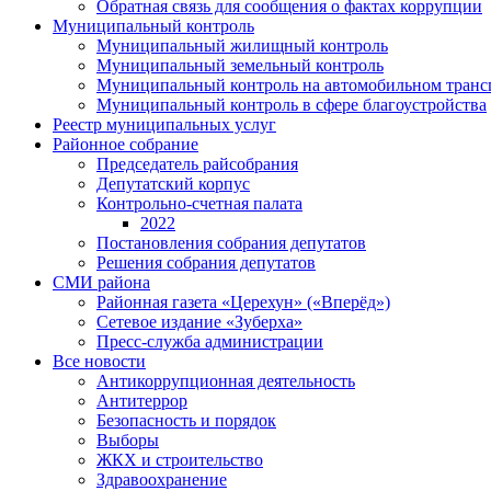
Обратная связь для сообщения о фактах коррупции
Муниципальный контроль
Муниципальный жилищный контроль
Муниципальный земельный контроль
Муниципальный контроль на автомобильном трансп
Муниципальный контроль в сфере благоустройства
Реестр муниципальных услуг
Районное собрание
Председатель райсобрания
Депутатский корпус
Контрольно-счетная палата
2022
Постановления собрания депутатов
Решения собрания депутатов
СМИ района
Районная газета «Церехун» («Вперёд»)
Сетевое издание «Зуберха»
Пресс-служба администрации
Все новости
Антикоррупционная деятельность
Антитеррор
Безопасность и порядок
Выборы
ЖКХ и строительство
Здравоохранение