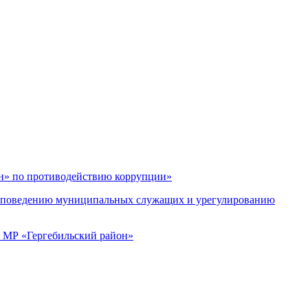
он» по противодействию коррупции»
му поведению муниципальных служащих и урегулированию
и МР «Гергебильский район»