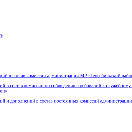
те
нений в состав комиссии администрации МР «Гергебильский рай
ений в состав комиссии по соблюдению требований к служебно
йон»
ений и дополнений в состав постоянных комиссий администраци