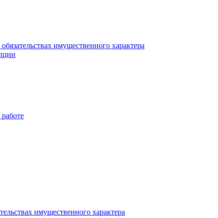
и обязательствах имущественного характера
упции
 работе
ательствах имущественного характера