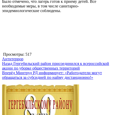
Было отмечено, что лагерь готов к приему детей. Все
необходимые меры, в том числе санитарно-
эпидемиологические соблюдены.
Просмотры:
517
Антитеррор
Навигация
Предыдущая
Назад
Гергебильский район присоединился к всероссийской
запись:
акции по уборке общественных территорий
по
Следующая
Вперёд
Минтруд РД информирует: «Работодатели могут
записям
запись:
обращаться за субсидией по найму дистанционно!»