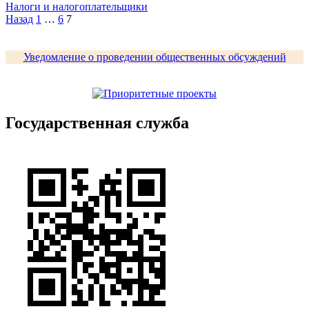
Налоги и налогоплательщики
Пагинация
Назад
1
…
6
7
записей
Уведомление о проведении общественных обсуждений
Государственная служба