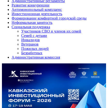
Административные регламенты
Развитие конкуренции
Антимонопольный комплаенс
Инвестиционная деятельность
Формирование комфортной городской среды
Неформальная занятость
Социальная поддержка
Участников СВО и членов их семей
Семей с детьми
Инвалидов
Ветеранов
Пожилых людей
Безработных
Административная комиссия