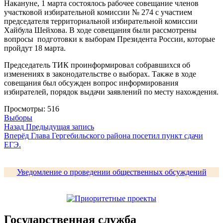
Накануне, 1 марта состоялось рабочее совещание членов
участковой избирательной комиссии № 274 с участием
председателя территориальной избирательной комиссии
Хайбула Шейхова. В ходе совещания были рассмотрены
вопросы подготовки к выборам Президента России, которые
пройдут 18 марта.
Председатель ТИК проинформировал собравшихся об
изменениях в законодательстве о выборах. Также в ходе
совещания был обсужден вопрос информирования
избирателей, порядок выдачи заявлений по месту нахождения.
Просмотры:
516
Выборы
Навигация
Предыдущая
Назад
Предыдущая запись
запись:
Следующая
Вперёд
Глава Гергебильского района посетил пункт сдачи
по
запись:
ЕГЭ.
записям
Уведомление о проведении общественных обсуждений
Государственная служба