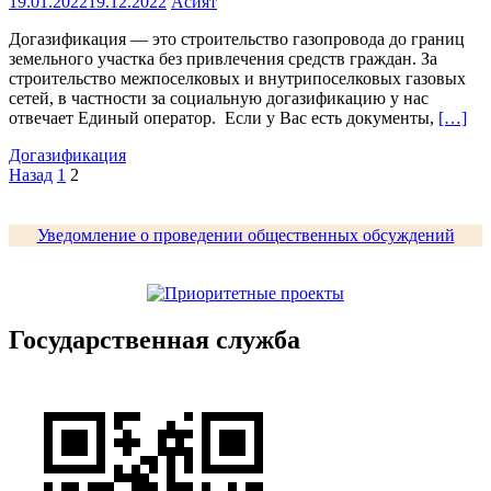
19.01.2022
19.12.2022
Асият
Догазификация — это строительство газопровода до границ
земельного участка без привлечения средств граждан. За
строительство межпоселковых и внутрипоселковых газовых
сетей, в частности за социальную догазификацию у нас
отвечает Единый оператор. Если у Вас есть документы,
[…]
Догазификация
Пагинация
Назад
1
2
записей
Уведомление о проведении общественных обсуждений
Государственная служба