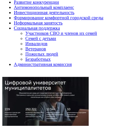
Развитие конкуренции
Антимонопольный комплаенс
Инвестиционная деятельность
Формирование комфортной городской среды
Неформальная занятость
Социальная поддержка
Участников СВО и членов их семей
Семей с детьми
Инвалидов
Ветеранов
Пожилых людей
Безработных
Административная комиссия