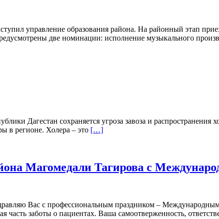
ыступил управление образования района. На районный этап прие
предусмотрены две номинации: исполнение музыкального произ
блики Дагестан сохраняется угроза завоза и распространения х
ы в регионе. Холера – это
[…]
айона Магомедали Тагирова с Междунар
здравляю Вас с профессиональным праздником – Международны
ая часть заботы о пациентах. Ваша самоотверженность, ответств