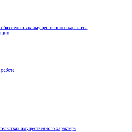
и обязательствах имущественного характера
упции
 работе
ательствах имущественного характера