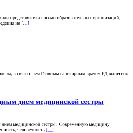
хали представители восьми образовательных организаций,
ведения на
[…]
олеры, в связи с чем Главным санитарным врачом РД вынесено
одным днем медицинской сестры
м днем медицинской сестры. Современную медицину
енность, человечность
[…]