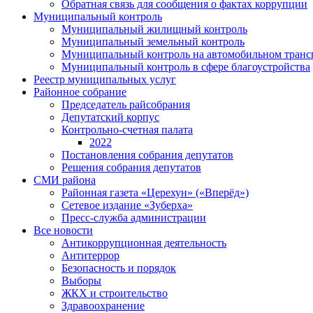
Обратная связь для сообщения о фактах коррупции
Муниципальный контроль
Муниципальный жилищный контроль
Муниципальный земельный контроль
Муниципальный контроль на автомобильном трансп
Муниципальный контроль в сфере благоустройства
Реестр муниципальных услуг
Районное собрание
Председатель райсобрания
Депутатский корпус
Контрольно-счетная палата
2022
Постановления собрания депутатов
Решения собрания депутатов
СМИ района
Районная газета «Церехун» («Вперёд»)
Сетевое издание «Зуберха»
Пресс-служба администрации
Все новости
Антикоррупционная деятельность
Антитеррор
Безопасность и порядок
Выборы
ЖКХ и строительство
Здравоохранение