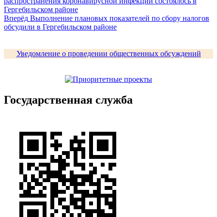
запись:
распространения коронавирусной инфекции состоялось в
по
Гергебильском районе
записям
Следующая
Вперёд
Выполнение плановых показателей по сбору налогов
запись:
обсудили в Гергебильском районе
Уведомление о проведении общественных обсуждений
Государственная служба