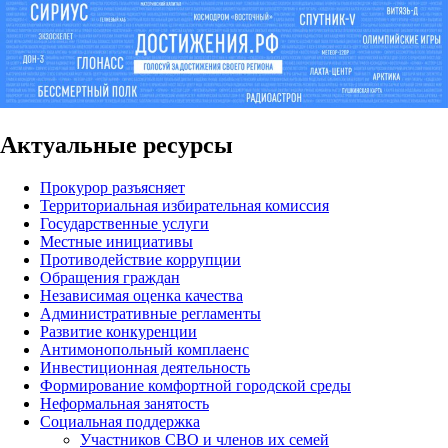
Актуальные ресурсы
Прокурор разъясняет
Территориальная избирательная комиссия
Государственные услуги
Местные инициативы
Противодействие коррупции
Обращения граждан
Независимая оценка качества
Административные регламенты
Развитие конкуренции
Антимонопольный комплаенс
Инвестиционная деятельность
Формирование комфортной городской среды
Неформальная занятость
Социальная поддержка
Участников СВО и членов их семей