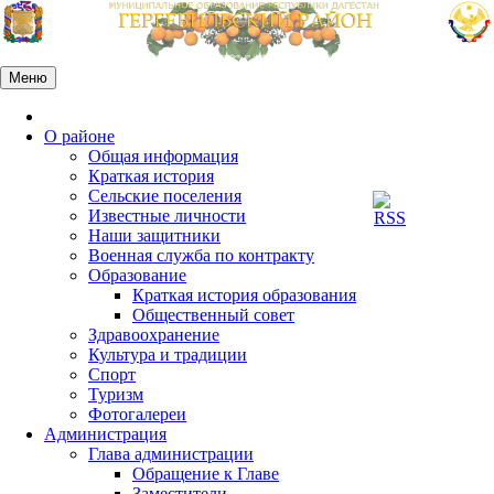
Перейти
к
содержимому
Меню
Главная
О районе
Общая информация
Краткая история
Сельские поселения
Известные личности
Наши защитники
Военная служба по контракту
Образование
Краткая история образования
Общественный совет
Здравоохранение
Культура и традиции
Спорт
Туризм
Фотогалереи
Администрация
Глава администрации
Обращение к Главе
Заместители