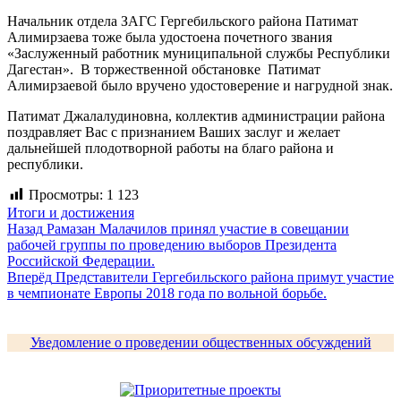
Начальник отдела ЗАГС Гергебильского района Патимат
Алимирзаева тоже была удостоена почетного звания
«Заслуженный работник муниципальной службы Республики
Дагестан». В торжественной обстановке Патимат
Алимирзаевой было вручено удостоверение и нагрудной знак.
Патимат Джалалудиновна, коллектив администрации района
поздравляет Вас с признанием Ваших заслуг и желает
дальнейшей плодотворной работы на благо района и
республики.
Просмотры:
1 123
Итоги и достижения
Навигация
Предыдущая
Назад
Рамазан Малачилов принял участие в совещании
запись:
рабочей группы по проведению выборов Президента
по
Российской Федерации.
записям
Следующая
Вперёд
Представители Гергебильского района примут участие
запись:
в чемпионате Европы 2018 года по вольной борьбе.
Уведомление о проведении общественных обсуждений