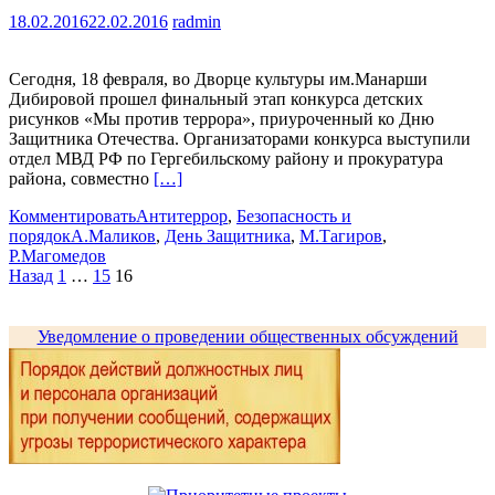
18.02.2016
22.02.2016
radmin
Сегодня, 18 февраля, во Дворце культуры им.Манарши
Дибировой прошел финальный этап конкурса детских
рисунков «Мы против террора», приуроченный ко Дню
Защитника Отечества. Организаторами конкурса выступили
отдел МВД РФ по Гергебильскому району и прокуратура
района, совместно
[…]
Комментировать
Антитеррор
,
Безопасность и
порядок
А.Маликов
,
День Защитника
,
М.Тагиров
,
Р.Магомедов
Пагинация
Назад
1
…
15
16
записей
Уведомление о проведении общественных обсуждений