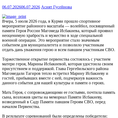
06.07.2026
06.07.2026
Асият Гусейнова
Вчера, 5 июля 2026 года, в Курми прошло спортивное
мероприятие районного масштаба — волейбол, посвященный
памяти Героя России Магомеда Исбакиева, который проявил
неоценимую храбрость и мужество в ходе специальной
военной операции. Это мероприятие стало значимым
событием для муниципалитета и позволило участникам
отдать дань уважения герою и всем павшим участникам СВО.
Торжественное открытие первенства состоялось с участием
матери героя, Марины Исбакиевой, которая удостоила своим
присутствием и поддержкой. Глава Гергебильского района
Магомедали Тагиров тепло встретил Марину Исбакиеву и
гостей, прибывших вместе с ней, подчеркнув важность
данного события для нашей культуры и памяти о героях.
Мать Героя, с сопровождающими ее гостьями, почтила память
сына, возложив цветы на мемориал Памяти Исбакиеву,
возведенный в Саду Памяти павшим Героям СВО, перед
началом Первенства.
В результате соревнований были определены победители: