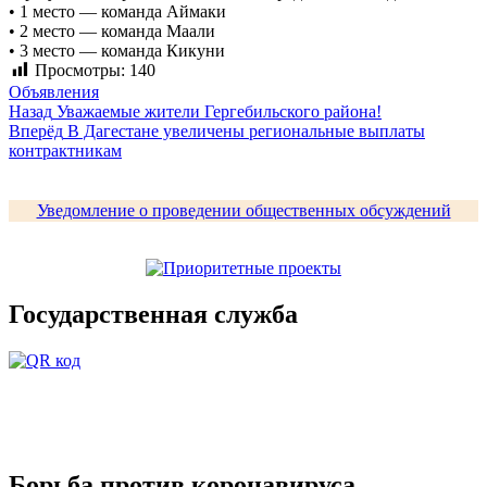
• 1 место — команда Аймаки
• 2 место — команда Маали
• 3 место — команда Кикуни
Просмотры:
140
Объявления
Навигация
Предыдущая
Назад
Уважаемые жители Гергебильского района!
запись:
Следующая
Вперёд
В Дагестане увеличены региональные выплаты
по
запись:
контрактникам
записям
Уведомление о проведении общественных обсуждений
Государственная служба
Борьба против коронавируса