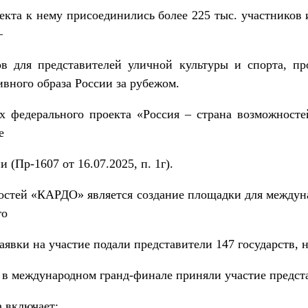
екта к нему присоединились более 225 тыс. участников и
–
в для представителей уличной культуры и спорта, пр
вного образа России за рубежом.
ах федерального проекта «Россия – страна возможност
е
 (Пр-1607 от 16.07.2025, п. 1г).
остей «КАРДО» является создание площадки для междуна
го
аявки на участие подали представители 147 государств,
а в международном гранд-финале приняли участие предста
 включает: