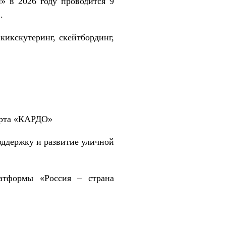
» в 2026 году проводится 9
.
кикскутеринг, скейтбординг,
орта «КАРДО»
оддержку и развитие уличной
латформы «Россия – страна