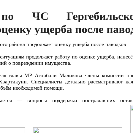
по ЧС Гергебильск
оценку ущерба после паво
ого района продолжает оценку ущерба после паводков
итуациям продолжает работу по оценке ущерба, нанесён
ений о повреждении имущества.
теля главы МР Асхабали Маликова члены комиссии про
Хвартикуни. Специалисты детально рассматривают ка
объём необходимой помощи.
жается — вопросы поддержки пострадавших остаю