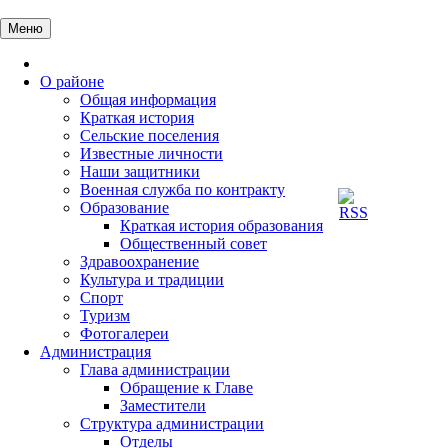
Перейти
к
Меню
содержимому
Главная
О районе
Общая информация
Краткая история
Сельские поселения
Известные личности
Наши защитники
Военная служба по контракту
Образование
Краткая история образования
Общественный совет
Здравоохранение
Культура и традиции
Спорт
Туризм
Фотогалереи
Администрация
Глава администрации
Обращение к Главе
Заместители
Структура администрации
Отделы