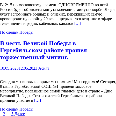
В12:15 по московскому времени ОДНОВРЕМЕННО во всей
России будет объявлена минута молчания, минута скорби. Люди
будут вспоминать родных и близких, переживших самую
кровопролитную войну 20 века: прерывается вещание в эфире
телевидения и радио, кабельных каналов
[…]
По следам Победы
В честь Великой Победы в
Гергебильском районе прошел
торжественный митинг.
10.05.2023
12.05.2023
Асият
Сегодня мы вновь говорим: мы помним! Мы гордимся! Сегодня,
9 мая, в Гергебильской СОШ №1 провели массовое
мероприятие, посвящённое самой главной дате в стране – Дню
Великой Победы. Сотни жителей Гергебильского района
приняли участие в
[…]
По следам Победы
Пагинация
1
2
…
5
Далее