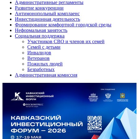
Административные регламенты
Развитие конкуренции
Антимонопольный комплаенс
Инвестиционная деятельность
Формирование комфортной городской среды
Неформальная занятость
Социальная поддержка
Участников СВО и членов их семей
Семей с детьми
Инвалидов
Ветеранов
Пожилых людей
Безработных
Административная комиссия