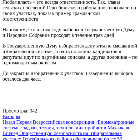
Любая власть – это всегда ответственность. Так, главы
сельских поселений Гергебильского района проголосовали на
своих участках, показав пример гражданской
ответственности.
Напомним, что в этом году выборы в Государственную Думу
и Народное Собрание проходят в течение трех дней.
В Государственную Думу избираются депутаты по смешанной
избирательной системе, то есть половина кандидатов в
депутаты идут по партийным спискам, а другая половина – по
одномандатным округам.
До закрытия избирательных участков и завершения выборов
осталось два часа.
Просмотры:
942
Выборы
Навигация
Предыдущая
Назад
Первая Всероссийская конференция «Биомехатронные
запись:
системы: задачи, теория, технологии» пройдет в Махачкале
по
Следующая
Вперёд
Общественную безопасность на избирательных
записям
запись:
участках Гергебильского района обеспечивали более 50