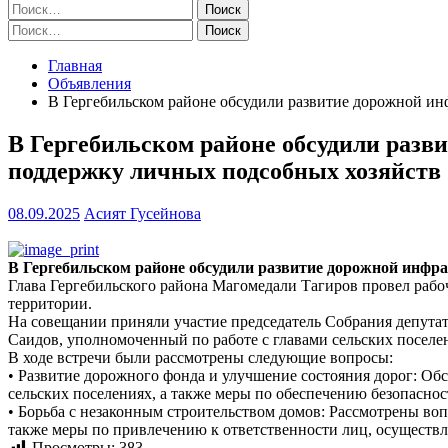
Найти:
Найти:
Главная
Объявления
В Гергебильском районе обсудили развитие дорожной ин
В Гергебильском районе обсудили разв
поддержку личных подсобных хозяйств
08.09.2025
Асият Гусейнова
В Гергебильском районе обсудили развитие дорожной инфра
Глава Гергебильского района Магомедали Тагиров провел рабо
территории.
На совещании приняли участие председатель Собрания депута
Саидов, уполномоченный по работе с главами сельских посел
В ходе встречи были рассмотрены следующие вопросы:
• Развитие дорожного фонда и улучшение состояния дорог: Об
сельских поселениях, а также меры по обеспечению безопасно
• Борьба с незаконным строительством домов: Рассмотрены во
также меры по привлечению к ответственности лиц, осуществл
Просмотры:
383