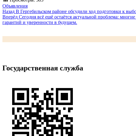
Объявления
Навигация
Предыдущая
Назад
В Гергебильском районе обсудили ход подготовки к выб
запись:
Следующая
Вперёд
Сегодня всё ещё остаётся актуальной проблема: многие
по
запись:
гарантий и уверенности в будущем.
записям
Государственная служба