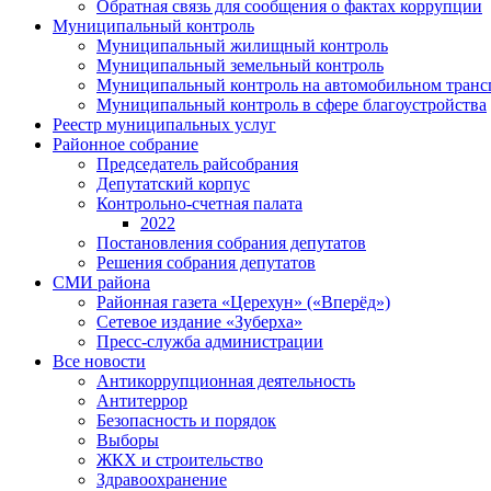
Обратная связь для сообщения о фактах коррупции
Муниципальный контроль
Муниципальный жилищный контроль
Муниципальный земельный контроль
Муниципальный контроль на автомобильном трансп
Муниципальный контроль в сфере благоустройства
Реестр муниципальных услуг
Районное собрание
Председатель райсобрания
Депутатский корпус
Контрольно-счетная палата
2022
Постановления собрания депутатов
Решения собрания депутатов
СМИ района
Районная газета «Церехун» («Вперёд»)
Сетевое издание «Зуберха»
Пресс-служба администрации
Все новости
Антикоррупционная деятельность
Антитеррор
Безопасность и порядок
Выборы
ЖКХ и строительство
Здравоохранение