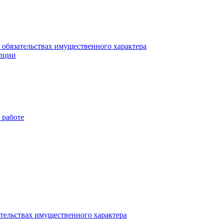
и обязательствах имущественного характера
упции
 работе
ательствах имущественного характера