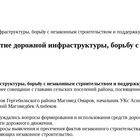
фраструктуры, борьбу с незаконным строительством и поддержк
итие дорожной инфраструктуры, борьбу 
структуры, борьбу с незаконным строительством и поддержк
чее совещание с главами сельских поселений района, посвящен
тов Гергебильского района Магомед Омаров, начальник УКс Ас
ений Магомедбек Алибеков
суждались вопросы формирования и использования средств дорож
сти дорожного движения.
просы выявления и пресечения фактов незаконного строительств
яющих незаконное строительство.