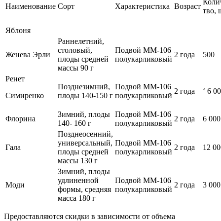
Коли
Наименование
Сорт
Характеристика
Возраст
тво, 
Яблоня
Раннелетний,
столовый,
Подвой ММ-106
Женева Эрли
2 года
500
плоды средней
полукарликовый
массы 90 г
Ренет
Позднезимний,
Подвой ММ-106
2 года
‘ 6 0
Симиренко
плоды 140-150 г
полукарликовый
Зимний, плоды
Подвой ММ-106
Флорина
2 года
6 000
140- 160 г
полукарликовый
Позднеосенний,
универсальный,
Подвой ММ-106
Гала
2 года
12 00
плоды средней
полукарликовый
массы 130 г
Зимний, плоды
удлиненной
Подвой ММ-106
Моди
2 года
3 000
формы, средняя
полукарликовый
масса 180 г
Предоставляются скидки в зависимости от объема