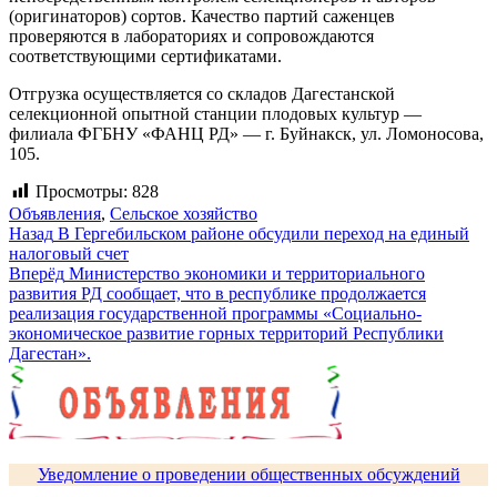
(оригинаторов) сортов. Качество партий саженцев
проверяются в лабораториях и сопровождаются
соответствующими сертификатами.
Отгрузка осуществляется со складов Дагестанской
селекционной опытной станции плодовых культур —
филиала ФГБНУ «ФАНЦ РД» — г. Буйнакск, ул. Ломоносова,
105.
Просмотры:
828
Объявления
,
Сельское хозяйство
Навигация
Предыдущая
Назад
В Гергебильском районе обсудили переход на единый
запись:
налоговый счет
по
Следующая
Вперёд
Министерство экономики и территориального
записям
запись:
развития РД сообщает, что в республике продолжается
реализация государственной программы «Социально-
экономическое развитие горных территорий Республики
Дагестан».
Уведомление о проведении общественных обсуждений